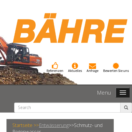
Referenzen
Aktuelles
Anfrage
Bewerten Sie uns
Menu
Startseite >>
Entwässerung
>>
Schmutz- und
Regenwasser