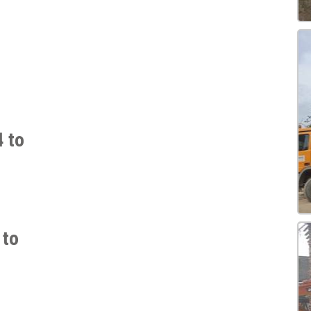
 to
 to