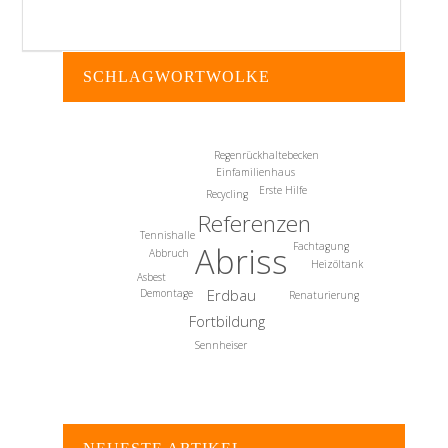
SCHLAGWORTWOLKE
Regenrückhaltebecken
Einfamilienhaus
Erste Hilfe
Recycling
Referenzen
Tennishalle
Abriss
Fachtagung
Abbruch
Heizöltank
Asbest
Erdbau
Demontage
Renaturierung
Fortbildung
Sennheiser