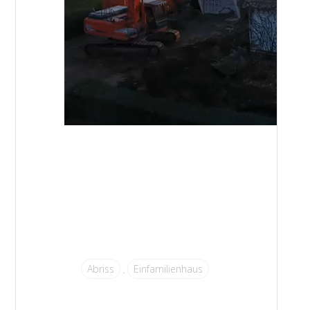
Abriss
Einfamilienhaus
,