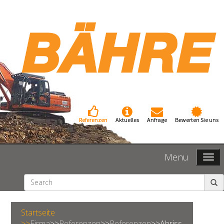
Referenzen
Aktuelles
Anfrage
Bewerten Sie uns
Menu
Startseite
>>
Firma
>>
Referenzen
>>
Referenzen
>>
Abriss